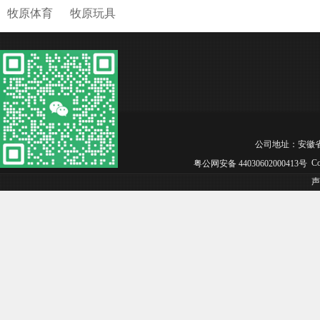
牧原体育
牧原玩具
公司地址：安徽省合肥市
Co
粤公网安备 44030602000413号
声