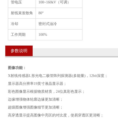
管电压
100~160kV（可调）
射线束发散角
80°
冷却
密封式油冷
工作周期
100%
参数说明
图像功能：
X射线传感器L形光电二极管阵列探测器(多能量)，12bit深度；
显示器高分辨率19英寸液晶显示器；
彩色图像显示根据物质材质，24位真彩色显示；
边缘增强物体轮廓边缘更加清晰；
超级图像增强图像细节更加清晰；
高穿透显示提高图像中亮区的对比度，使易穿透区更清晰；