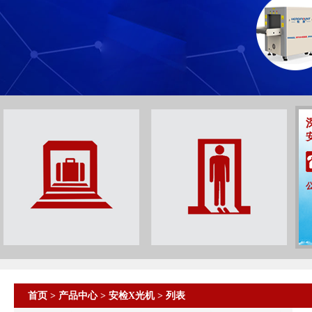
首页
>
产品中心
>
安检X光机
> 列表