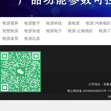
牧原视界
牧原数字
牧原科技
新牧原
牧原-河南地区
智慧牧原
牧原知道
牧原电子
牧原-云南地区
牧原-
牧原体育
牧原玩具
公司地址：安徽省合肥市
Co
粤公网安备 44030602000413号
声