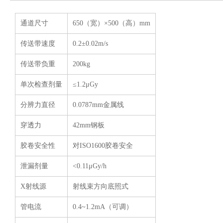
通道尺寸
650（宽）×500（高）mm
传送带速度
0.2±0.02m/s
传送带负重
200kg
单次检查剂量
≤1.2μGy
分辨力直径
0.0787mm金属线
穿透力
42mm钢板
胶卷安全性
对ISO1600胶卷安全
泄漏剂量
<0.11μGy/h
X射线源
射线束方向底照式
管电流
0.4~1.2mA（可调）